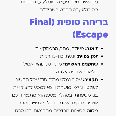
מחפשים סרט פעולה מומלץ עם טוויסט
פסיכולוגי, זה הסרט בשבילכם.
בריחה סופית (Final
Escape)
ז'אנר:
פעולה, מתח, הרפתקאות
זמן צפייה:
שעתיים ו-15 דקות
שחקנים ראשיים:
מת'יו מקונוהיי, אמילי
בלאנט, אידריס אלבה
תקציר:
אסיר נמלט מגלה סוד אפל הקשור
לשלטון עולמי מושחת ויוצא למסע להציל את
בני משפחתו. במהלך מסעו, הוא מתמודד עם
אויבים חזקים ואתגרים בלתי צפויים, והכל
מלווה בסצנות מרדפים מהפנטות. זהו סרט