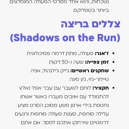
נשכחות, והוא אחד מסרטי הפעולה המומלצים
ביותר בטפליקס.
צללים בריצה
(Shadows on the Run)
ז'אנר:
פעולה, מתח, דרמה פסיכולוגית
זמן צפייה:
שעה ו-50 דקות
שחקנים ראשיים:
ג'ייק ג'ילנהול, אניה
טיילור-ג'וי, ג'ון סינה
תקציר:
לוחם לשעבר עם עבר אפל נאלץ
להתמודד עם אויבים מעברו כאשר אשתו
נחטפת בידי ארגון פשע מסוכן. הסרט מציע
עלילה סוחפת, סצנות פעולה סוחפות ורגעים
דרמטיים שירתקו אתכם למסך. אם אתם